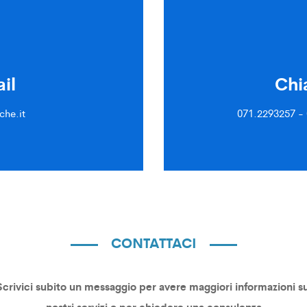
il
Chi
che.it
071.2293257 - 
CONTATTACI
Scrivici subito un messaggio per avere maggiori informazioni su
nostri servizi o per chiedere una consulenza