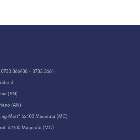
 0733.366438 - 0733.3661
rche.it
cona (AN)
briano (AN)
rking Matt" 62100 Macerata (MC)
roli 62100 Macerata (MC)