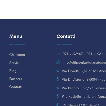
Menu
Contatti
071.2293257 - 071.22931 -
Chi siamo
info@dihconfartigianatoma
Servizi
Blog
Via Fioretti, 2/A 60131 An
Partners
Via Di Vittorio, 3 60044 Fa
Contatti
Via Panfilo, 15 c/o "Cowo
P.le Rodolfo Tambroni Arma
Partita iva 02871020422