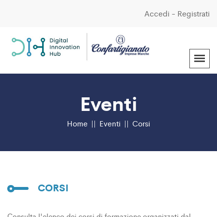
Accedi
-
Registrati
Eventi
Home
Eventi
Corsi
CORSI
Consulta l'elenco dei corsi di formazione organizzati dal